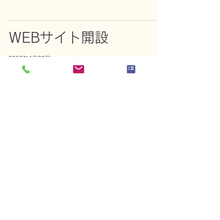
WEBサイト開設
2017年4月23日
Share
特定非営利活動法人 陽だまりの家
〒061-1432
恵庭市恵央町3番22
TEL:
0123-39-2360
FAX:
0123-39-2359
Mail:
eniwahidamari@gmail.com