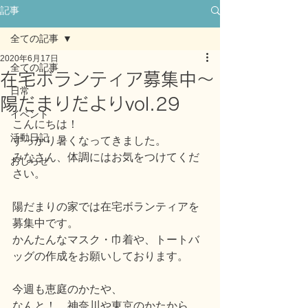
記事
全ての記事
2020年6月17日
全ての記事
在宅ボランティア募集中～
日常
陽だまりだよりvol.29
イベント
こんにちは！
活動日記
すっかり暑くなってきました。
みなさん、体調にはお気をつけてくだ
おしらせ
さい。
陽だまりの家では在宅ボランティアを
募集中です。
かんたんなマスク・巾着や、トートバ
ッグの作成をお願いしております。
今週も恵庭のかたや、
なんと！　神奈川や東京のかたから