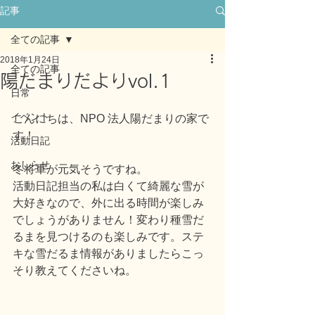
記事
全ての記事
2018年1月24日
全ての記事
陽だまりだよりvol.1
日常
イベント
こんにちは、NPO 法人陽だまりの家で
す！
活動日記
おしらせ
冬将軍が元気そうですね。
活動日記担当の私は白くて綺麗な雪が
大好きなので、外に出る時間が楽しみ
でしょうがありません！変わり種雪だ
るまを見つけるのも楽しみです。ステ
キな雪だるま情報がありましたらこっ
そり教えてくださいね。