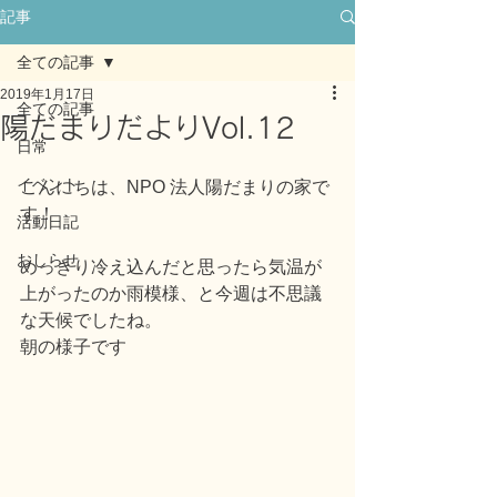
記事
全ての記事
2019年1月17日
全ての記事
陽だまりだよりVol.12
日常
イベント
こんにちは、NPO 法人陽だまりの家で
す！
活動日記
おしらせ
めっきり冷え込んだと思ったら気温が
上がったのか雨模様、と今週は不思議
な天候でしたね。
朝の様子です