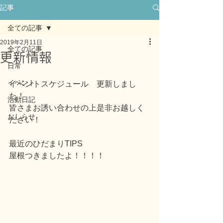
記事
全ての記事
2019年2月11日
全ての記事
更新情報
日常
イベント
イベントスケジュール　更新しまし
た！
活動日記
皆さまお誘い合わせの上是非お越しく
おしらせ
ださい！
最近のひだまりTIPS
屋根つきましたよ！！！！